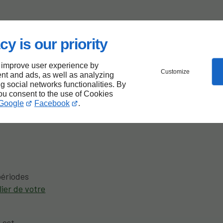
cy is our priority
e
 improve user experience by
Customize
is
nt and ads, as well as analyzing
ng social networks functionalities. By
you consent to the use of Cookies
Google
Facebook
.
périodes
lier de votre
 est