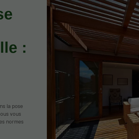
se
le :
ns la pose
 Nous vous
 les normes