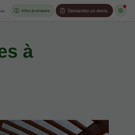
Demandez un devis
Infos pratiques
tés
es à