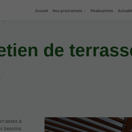
Accueil
Nos prestations
Réalisations
Actuali
etien de terrass
errasses à
es besoins.