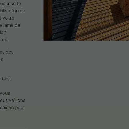
 nécessite
utilisation de
e votre
ue lame de
ion
dité.
des des
es
t les
 vous
nous veillons
 maison pour