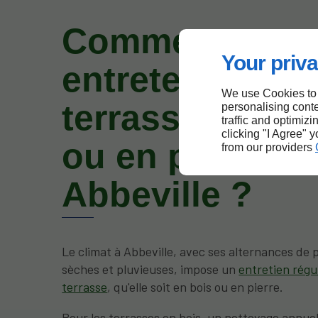
Comment
Your priva
entretenir votr
We use Cookies to
terrasse en bo
personalising conte
traffic and optimizi
clicking "I Agree" 
ou en pierre à
from our providers
Abbeville ?
Le climat à Abbeville, avec ses alternances de 
sèches et pluvieuses, impose un
entretien régu
terrasse
, qu'elle soit en bois ou en pierre.
Pour les terrasses en bois, un nettoyage annuel