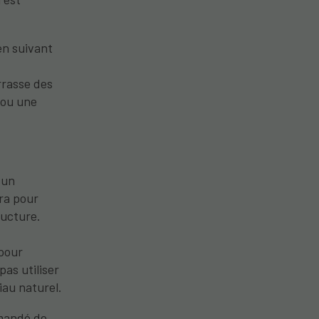
en suivant
rrasse des
 ou une
 un
ira pour
tructure.
 pour
pas utiliser
iau naturel.
mmandé de