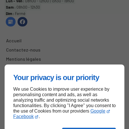
Lun - Ven :
08h00 - 12h00 | 13h30 - 19h00
Sam :
08h00 - 12h30
Dim :
Fermé
Accueil
Contactez-nous
Mentions légales
Plan du site
Your privacy is our priority
We use Cookies to improve user experience by
Haut de page
personalising content and ads, as well as
analyzing traffic and optimizing social networks
functionalities. By clicking "I Agree" you consent to
the use of Cookies from our providers
Google
Facebook
.