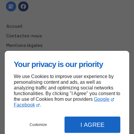
Accueil
Contactez-nous
Mentions légales
Plan du site
Your privacy is our priority
We use Cookies to improve user experience by
Haut de page
personalising content and ads, as well as
analyzing traffic and optimizing social networks
functionalities. By clicking "I Agree" you consent to
the use of Cookies from our providers
Google
Facebook
.
I AGREE
Customize