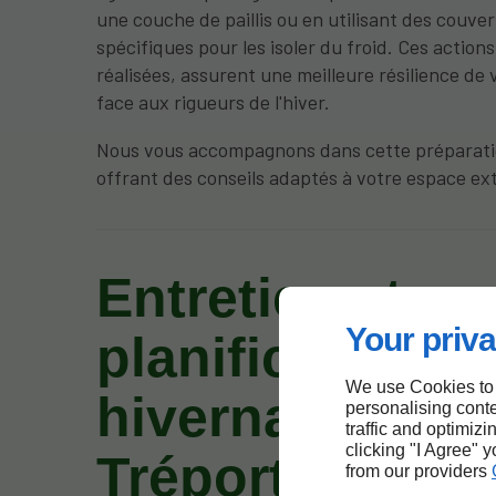
une couche de paillis ou en utilisant des couve
spécifiques pour les isoler du froid. Ces actions
réalisées, assurent une meilleure résilience de 
face aux rigueurs de l'hiver.
Nous vous accompagnons dans cette préparati
offrant des conseils adaptés à votre espace ext
Entretien et
Your priva
planification
We use Cookies to
hivernale à Eu-
personalising conte
traffic and optimizi
clicking "I Agree" 
Tréport
from our providers