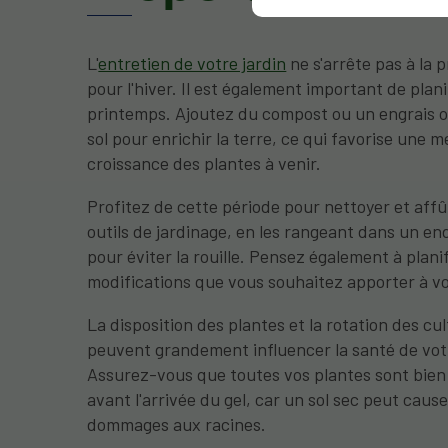
L'
entretien de votre jardin
ne s'arrête pas à la 
pour l'hiver. Il est également important de plani
printemps. Ajoutez du compost ou un engrais 
sol pour enrichir la terre, ce qui favorise une m
croissance des plantes à venir.
Profitez de cette période pour nettoyer et affû
outils de jardinage, en les rangeant dans un en
pour éviter la rouille. Pensez également à planif
modifications que vous souhaitez apporter à vo
La disposition des plantes et la rotation des cu
peuvent grandement influencer la santé de votr
Assurez-vous que toutes vos plantes sont bien
avant l'arrivée du gel, car un sol sec peut caus
dommages aux racines.