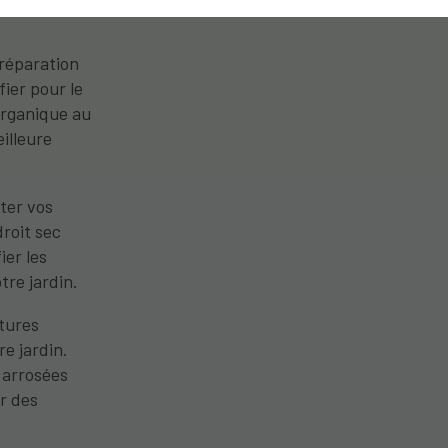
préparation
fier pour le
organique au
eilleure
ter vos
droit sec
ier les
tre jardin.
ltures
e jardin.
 arrosées
er des