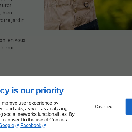
rtures
, bien
votre jardin
on, en vous
érieur.
cy is our priority
 improve user experience by
le-
Customize
nt and ads, as well as analyzing
ng social networks functionalities. By
you consent to the use of Cookies
Google
Facebook
.