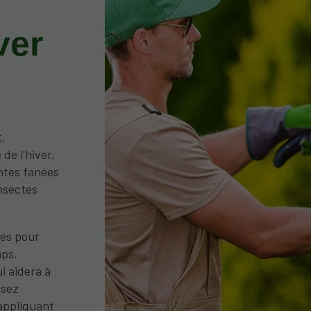
ver
t,
e l'hiver.
antes fanées
insectes
ces pour
mps.
i aidera à
nsez
appliquant