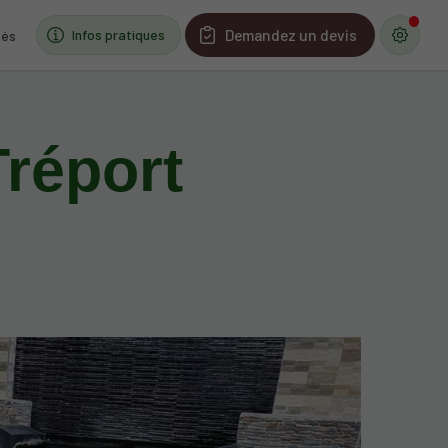
Demandez un devis
Infos pratiques
tés
Tréport