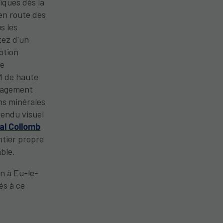
iques dès la
 en route des
s les
tez d'un
ption
ce
M de haute
énagement
ns minérales
rendu visuel
al Collomb
ntier propre
ble.
n à Eu-le-
és à ce