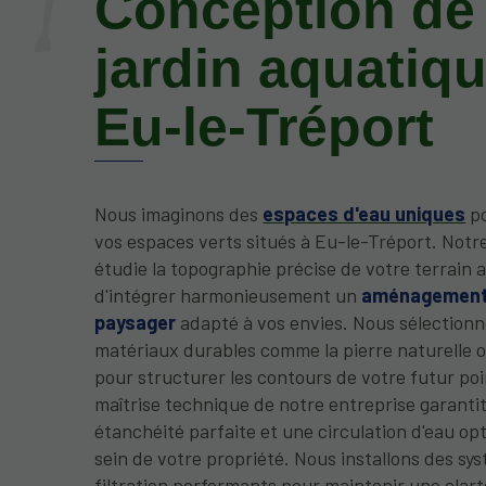
Conception de
jardin aquatiqu
Eu-le-Tréport
Nous imaginons des
espaces d'eau uniques
po
vos espaces verts situés à Eu-le-Tréport. Notr
étudie la topographie précise de votre terrain a
d'intégrer harmonieusement un
aménagemen
paysager
adapté à vos envies. Nous sélection
matériaux durables comme la pierre naturelle o
pour structurer les contours de votre futur poi
maîtrise technique de notre entreprise garanti
étanchéité parfaite et une circulation d'eau op
sein de votre propriété. Nous installons des sy
filtration performants pour maintenir une clart