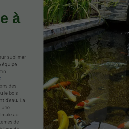
e à
ur sublimer
e équipe
fin
t
nons des
u le bois
nt d'eau. La
t une
timale au
stèmes de
é limpide