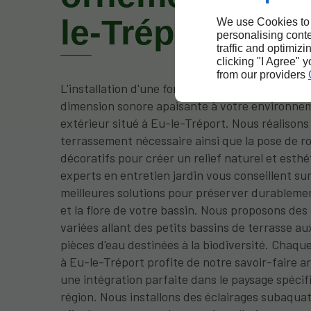
le-Tréport
We use Cookies to
personalising conte
traffic and optimizi
clicking "I Agree" 
from our providers
L'installation d'une fontaine ou d'une cascade 
dimension sonore apaisante à votre environne
extérieur situé à Eu-le-Tréport. Nous réalisons 
terrassement nécessaire ainsi que la pose de r
décoratifs pour créer un relief naturel et esth
experts en entretien jardin vous conseillent sur
meilleures solutions pour préserver durableme
et la flore de votre bassin. Nous proposons des
variées allant des petits bassins de terrasse a
pièces d'eau destinées à la biodiversité. Chaque
à Eu-le-Tréport profite de notre savoir-faire a
une intégration parfaite dans le paysage spécif
région. Nous installons des éclairages subaqua