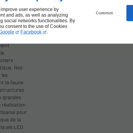
 improve user experience by
Customize
nt and ads, as well as analyzing
ng social networks functionalities. By
you consent to the use of Cookies
Google
Facebook
.
apporte une
ment
le
ochers
étique. Nos
 les
nt la faune
 structures
ux grandes
 réalisation
rtisanal pour
ique de la
tiques LED